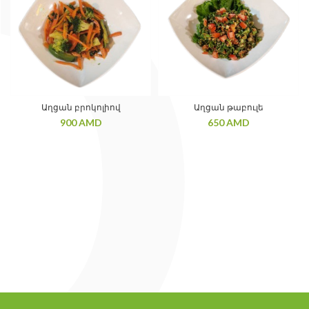
Աղցան բրոկոլիով
Աղցան թաբուլե
900
AMD
650
AMD