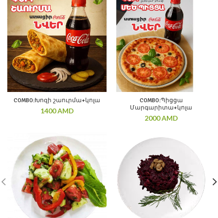
COMBO:Խոզի շաուրմա+կոլա
COMBO:Պիցցա
Մարգարիտա+կոլա
1400
AMD
2000
AMD