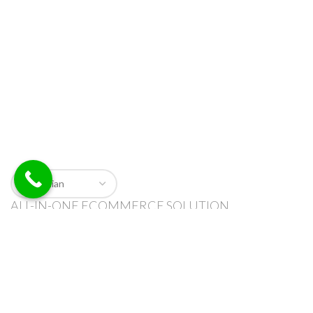
ALL-IN-ONE ECOMMERCE SOLUTION
ABOUT OUR WOODMART STORE
Nec adipiscing luctus consequat penatibus parturient massa
cubilia etiam a adipiscing enigm dignissim congue egestas sapien
a. Scelerisque ac non ut ac bibendum himenaeos ullamcorper
justo himenaeos vel a sapien quis.