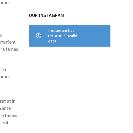
 fames
OUR INSTAGRAM
Instagram has
a
returned invalid
data.
arturient
tora fames
nisi
 fames
at at in
m ante
r a fames
rerit