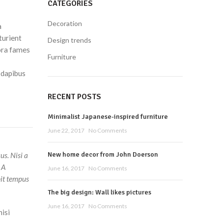
CATEGORIES
Decoration
a
turient
Design trends
tora fames
Furniture
t dapibus
RECENT POSTS
Minimalist Japanese-inspired furniture
June 22, 2017
No Comments
New home decor from John Doerson
us. Nisi a
 A
June 16, 2017
No Comments
pit tempus
The big design: Wall likes pictures
June 16, 2017
No Comments
nisi