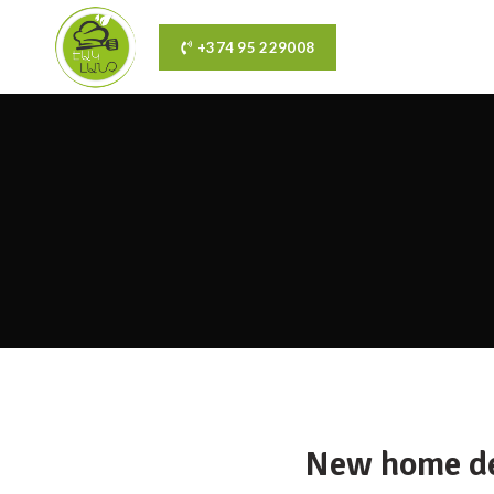
+374 95 229008
New home de