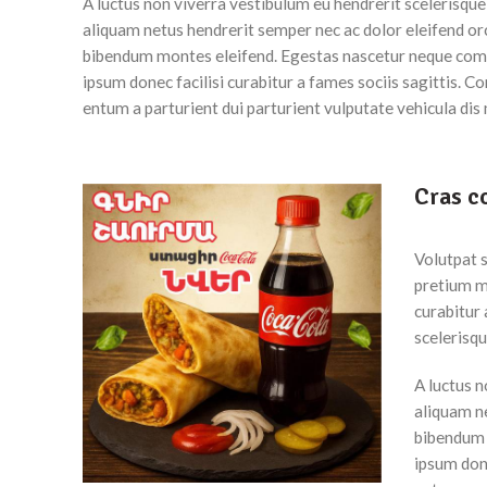
A luctus non viverra vestibulum eu hendrerit scelerisque
aliquam netus hendrerit semper nec ac dolor eleifend or
bibendum montes eleifend. Egestas nascetur neque com
ipsum donec facilisi curabitur a fames sociis sagittis.
entum a parturient dui parturient vulputate vehicula dis 
Cras c
Volutpat 
pretium m
curabitur 
scelerisqu
A luctus n
aliquam n
bibendum 
ipsum don