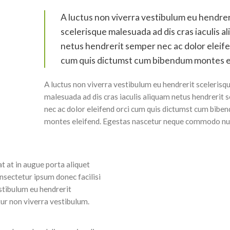
A luctus non viverra vestibulum eu hendrer
scelerisque malesuada ad dis cras iaculis a
netus hendrerit semper nec ac dolor eleife
cum quis dictumst cum bibendum montes e
A luctus non viverra vestibulum eu hendrerit scelerisq
malesuada ad dis cras iaculis aliquam netus hendrerit
nec ac dolor eleifend orci cum quis dictumst cum bibe
montes eleifend. Egestas nascetur neque commodo nu
 at in augue porta aliquet
sectetur ipsum donec facilisi
estibulum eu hendrerit
tur non viverra vestibulum.