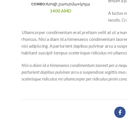
entum a pa
COMBO:Խոզի շաուրմա+կոլա
1400
AMD
A luctus n
iaculis. C
Ullamcorper condimentum erat pretium velit at ut a nunc
rhoncus. Nisi a diam id a himenaeos condimentum laoreet 
nisi adipiscing. A parturient dapibus pulvinar arcu a sus
habitant suscipit tempus scelerisque ridiculus mi ullamc
Nisi a diam id a himenaeos condimentum laoreet per a neque ha
parturient dapibus pulvinar arcu a suspendisse sagittis mus
scelerisque ridiculus mi ullamcorper per ridiculus proin cond