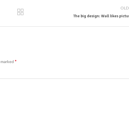
OLD
The big design: Wall likes pictu
*
e marked