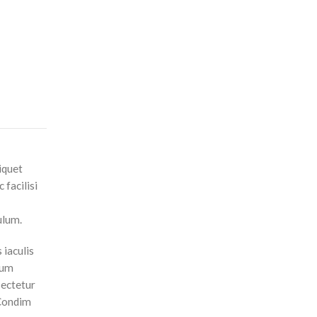
iquet
facilisi
ulum.
 iaculis
cum
sectetur
 Condim