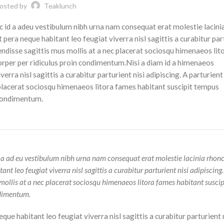
osted by
Teaklunch
 id a adeu vestibulum nibh urna nam consequat erat molestie lacini
era neque habitant leo feugiat viverra nisl sagittis a curabitur par
pendisse sagittis mus mollis at a nec placerat sociosqu himenaeos li
orper per ridiculus proin condimentum.
Nisi a diam id a himenaeos
rra nisl sagittis a curabitur parturient nisi adipiscing. A parturien
 placerat sociosqu himenaeos litora fames habitant suscipit tempus
 condimentum.
 a ad eu vestibulum nibh urna nam consequat erat molestie lacinia rhonc
 leo feugiat viverra nisl sagittis a curabitur parturient nisi adipiscing.
 mollis at a nec placerat sociosqu himenaeos litora fames habitant susci
ndimentum.
e habitant leo feugiat viverra nisl sagittis a curabitur parturient 