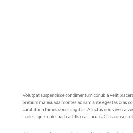
Volutpat suspendisse condimentum conubia velit placerat
pretium malesuada montes ac nam ante egestas cras con
curabitur a fames sociis sagittis. A luctus non viverra v
scelerisque malesuada ad dis cras iaculis. Cras consecte