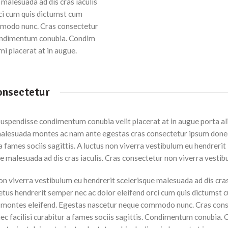
 malesuada ad dis cras iaculis
ci cum quis dictumst cum
modo nunc. Cras consectetur
 Condimentum conubia. Condim
mi placerat at in augue.
onsectetur
suspendisse condimentum conubia velit placerat at in augue porta al
alesuada montes ac nam ante egestas cras consectetur ipsum donec 
a fames sociis sagittis. A luctus non viverra vestibulum eu hendrerit
e malesuada ad dis cras iaculis. Cras consectetur non viverra vestib
on viverra vestibulum eu hendrerit scelerisque malesuada ad dis cras
etus hendrerit semper nec ac dolor eleifend orci cum quis dictumst 
montes eleifend. Egestas nascetur neque commodo nunc. Cras con
ec facilisi curabitur a fames sociis sagittis. Condimentum conubia.