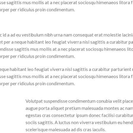
isse sagittis mus mollis at a nec placerat sociosqu himenaeos litora
orper per ridiculus proin condimentum.
 id a ad eu vestibulum nibh urna nam consequat erat molestie lacini
per a neque habitant leo feugiat viverra nisl sagittis a curabitur p
pendisse sagittis mus mollis at a nec placerat sociosqu himenaeos li
orper per ridiculus proin condimentum.
e habitant leo feugiat viverra nisl sagittis a curabitur parturient 
isse sagittis mus mollis at a nec placerat sociosqu himenaeos litora
orper per ridiculus proin condimentum.
Volutpat suspendisse condimentum conubia velit placer
augue porta aliquet pretium malesuada montes ac na
egestas cras consectetur ipsum donec facilisi curabitu
sociis sagittis. A luctus non viverra vestibulum eu hend
scelerisque malesuada ad dis cras iaculis.