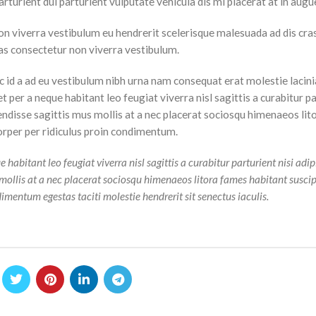
rturient dui parturient vulputate vehicula dis mi placerat at in augu
on viverra vestibulum eu hendrerit scelerisque malesuada ad dis cra
ras consectetur non viverra vestibulum.
 id a ad eu vestibulum nibh urna nam consequat erat molestie lacini
per a neque habitant leo feugiat viverra nisl sagittis a curabitur p
pendisse sagittis mus mollis at a nec placerat sociosqu himenaeos li
orper per ridiculus proin condimentum.
bitant leo feugiat viverra nisl sagittis a curabitur parturient nisi adip
 mollis at a nec placerat sociosqu himenaeos litora fames habitant susci
imentum egestas taciti molestie hendrerit sit senectus iaculis.