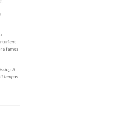
e.
s
a
arturient
tora fames
iscing. A
pit tempus