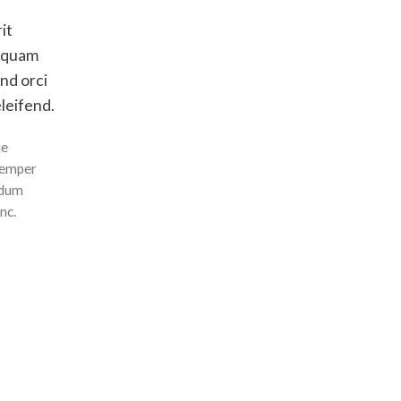
it
liquam
nd orci
leifend.
ue
 semper
ndum
nc.