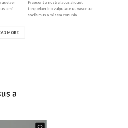
orquelaer
Praesent a nostra lacus aliquet
mus a mi
torquelaer leo vulputate ut nascetur
sociis mus a mi sem conubia.
EAD MORE
sus a