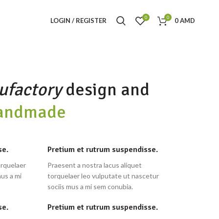
0
0
LOGIN / REGISTER
0
AMD
ufactory
design and
andmade
se.
Pretium et rutrum suspendisse.
orquelaer
Praesent a nostra lacus aliquet
mus a mi
torquelaer leo vulputate ut nascetur
sociis mus a mi sem conubia.
se.
Pretium et rutrum suspendisse.