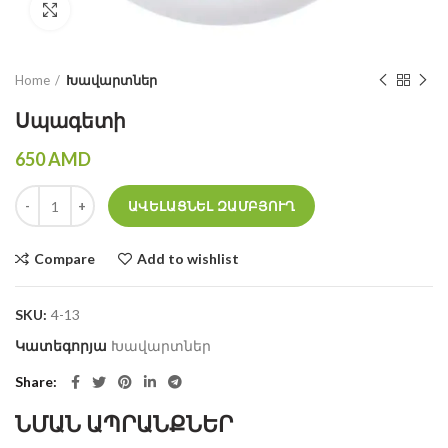
Click to enlarge
Home
Խավարտներ
Սպագետի
650
AMD
Սպագետի quantity
ԱՎԵԼԱՑՆԵԼ ԶԱՄԲՅՈՒՂ
Compare
Add to wishlist
SKU:
4-13
Կատեգորյա
Խավարտներ
Share
ՆՄԱՆ ԱՊՐԱՆՔՆԵՐ