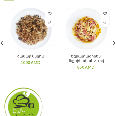
Հաճար սնկով
Եգիպտացորեն
մեքսիկական ձևով
1000
AMD
850
AMD