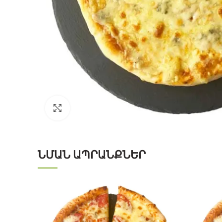
Click to enlarge
ՆՄԱՆ ԱՊՐԱՆՔՆԵՐ