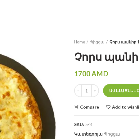
HY
RU
Home
Պիցցա
Չորս պանիր 1
Չորս պանիր
1700
AMD
Չորս պանիր 17 սմ quantity
ԱՎԵԼԱՑՆԵԼ 
Compare
Add to wishl
SKU:
5-8
Կատեգորյա
Պիցցա