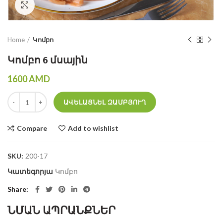
Click to enlarge
Home
Կոմբո
Կոմբո 6 մսային
1600
AMD
Կոմբո 6 մսային quantity
ԱՎԵԼԱՑՆԵԼ ԶԱՄԲՅՈՒՂ
Compare
Add to wishlist
SKU:
200-17
Կատեգորյա
Կոմբո
Share
ՆՄԱՆ ԱՊՐԱՆՔՆԵՐ