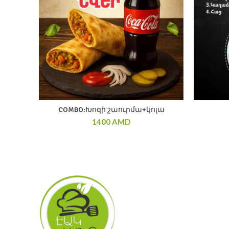
COMBO:Խոզի շաուրմա+կոլա
1400
AMD