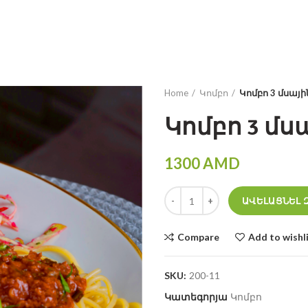
HY
RU
Home
Կոմբո
Կոմբո 3 մսայի
Կոմբո 3 մս
1300
AMD
Կոմբո 3 մսային quantity
ԱՎԵԼԱՑՆԵԼ 
Compare
Add to wishl
SKU:
200-11
Կատեգորյա
Կոմբո