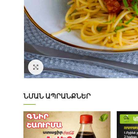
Click to enlarge
ՆՄԱՆ ԱՊՐԱՆՔՆԵՐ