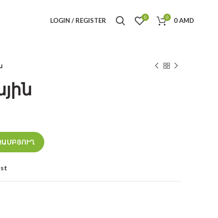
0
0
LOGIN / REGISTER
0
AMD
ն
ային
ԶԱՄԲՅՈՒՂ
ist