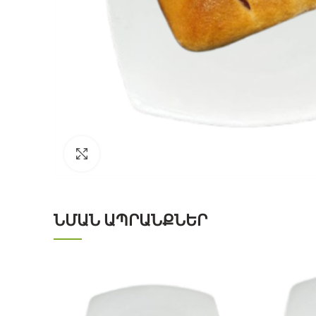
Click to enlarge
ՆՄԱՆ ԱՊՐԱՆՔՆԵՐ