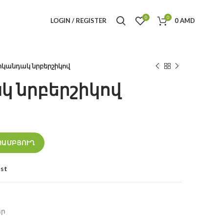
0
0
LOGIN / REGISTER
0
AMD
կանդակ նրբերշիկով
 նրբերշիկով
ntity
ԶԱՄԲՅՈՒՂ
ist
եր